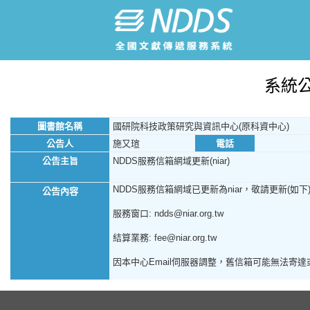
系統
圖書館名稱
國研院科技政策研究與資訊中心(原科資中心)
公告人
施又瑄
電話
公告主旨
NDDS服務信箱網域更新(niar)
NDDS服務信箱網域已更新為niar，敬請更新(如下
公告內容
服務窗口: ndds@niar.org.tw
結算業務: fee@niar.org.tw
因本中心Email伺服器調整，舊信箱可能無法寄