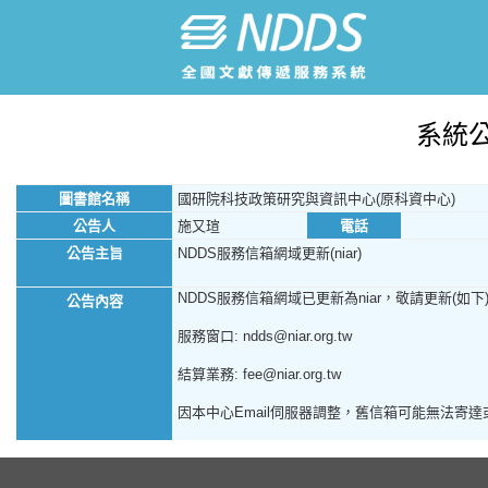
系統
圖書館名稱
國研院科技政策研究與資訊中心(原科資中心)
公告人
施又瑄
電話
公告主旨
NDDS服務信箱網域更新(niar)
NDDS服務信箱網域已更新為niar，敬請更新(如下
公告內容
服務窗口: ndds@niar.org.tw
結算業務: fee@niar.org.tw
因本中心Email伺服器調整，舊信箱可能無法寄