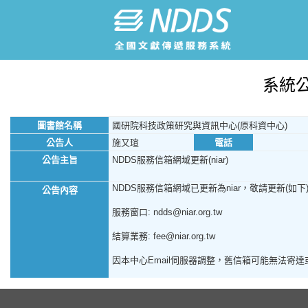
系統
圖書館名稱
國研院科技政策研究與資訊中心(原科資中心)
公告人
施又瑄
電話
公告主旨
NDDS服務信箱網域更新(niar)
NDDS服務信箱網域已更新為niar，敬請更新(如下
公告內容
服務窗口: ndds@niar.org.tw
結算業務: fee@niar.org.tw
因本中心Email伺服器調整，舊信箱可能無法寄