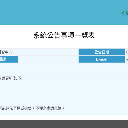
系統公告事項一覽表
資中心)
公告日期
電話
E-mail
敬請更新(如下)
箱可能無法寄達或退信，不便之處請見諒。