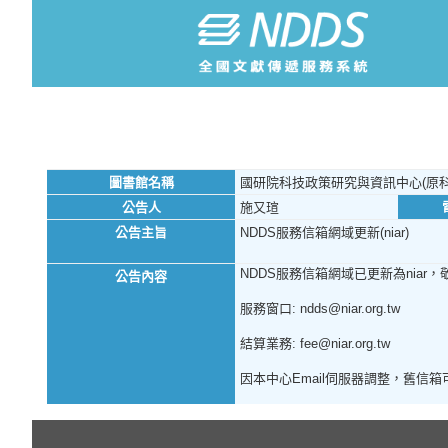
圖書館名稱
國研院科技政策研究與資訊中心(原科
公告人
施又瑄
公告主旨
NDDS服務信箱網域更新(niar)
NDDS服務信箱網域已更新為niar，
公告內容
服務窗口: ndds@niar.org.tw
結算業務: fee@niar.org.tw
因本中心Email伺服器調整，舊信