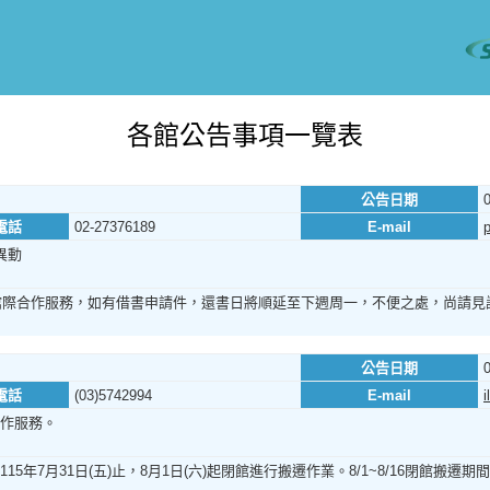
各館公告事項一覽表
公告日期
電話
02-27376189
E-mail
異動
館際合作服務，如有借書申請件，還書日將順延至下週周一，不便之處，尚請見
公告日期
電話
(03)5742994
E-mail
作服務。
5年7月31日(五)止，8月1日(六)起閉館進行搬遷作業。8/1~8/16閉館搬