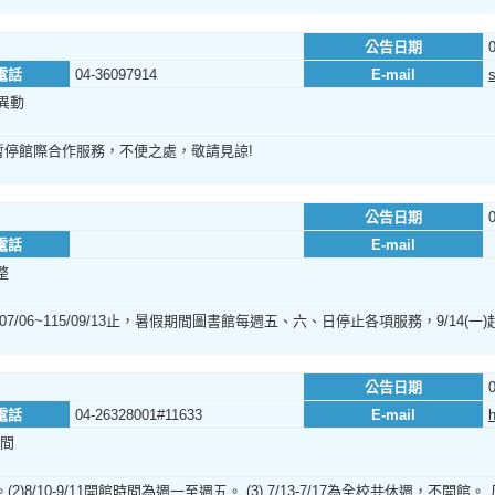
公告日期
電話
04-36097914
E-mail
異動
暫停館際合作服務，不便之處，敬請見諒!
公告日期
電話
E-mail
整
7/06~115/09/13止，暑假期間圖書館每週五、六、日停止各項服務，9/14
公告日期
電話
04-26328001#11633
E-mail
間
週四。(2)8/10-9/11開館時間為週一至週五。 (3) 7/13-7/17為全校共