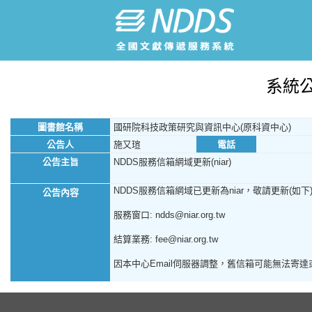
系統
圖書館名稱
國研院科技政策研究與資訊中心(原科資中心)
公告人
施又瑄
電話
公告主旨
NDDS服務信箱網域更新(niar)
NDDS服務信箱網域已更新為niar，敬請更新(如下
公告內容
服務窗口: ndds@niar.org.tw
結算業務: fee@niar.org.tw
因本中心Email伺服器調整，舊信箱可能無法寄