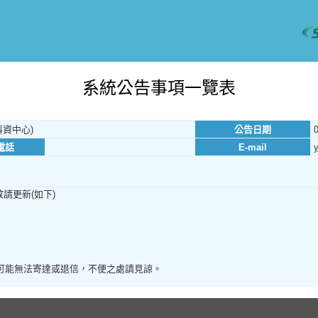
系統公告事項一覽表
資中心)
公告日期
電話
E-mail
敬請更新(如下)
箱可能無法寄達或退信，不便之處請見諒。