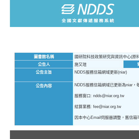
圖書館名稱
國研院科技政策研究與資訊中心(原科
公告人
施又瑄
公告主旨
NDDS服務信箱網域更新(niar)
NDDS服務信箱網域已更新為niar，
公告內容
服務窗口: ndds@niar.org.tw
結算業務: fee@niar.org.tw
因本中心Email伺服器調整，舊信