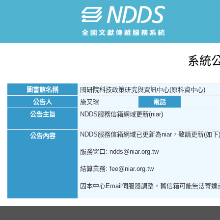
系統
圖書館名稱
國研院科技政策研究與資訊中心(原科資中心)
公告人
施又瑄
電話
公告主旨
NDDS服務信箱網域更新(niar)
NDDS服務信箱網域已更新為niar，敬請更新(如下
公告內容
服務窗口: ndds@niar.org.tw
結算業務: fee@niar.org.tw
因本中心Email伺服器調整，舊信箱可能無法寄