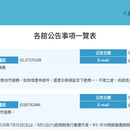
各館公告事項一覽表
公告日期
電話
02-27376189
E-mail
異動
館際合作服務，如有借書申請件，還書日將順延至下週周一，不便之處，尚請見
公告日期
電話
(03)5742994
E-mail
作服務。
5年7月31日(五)止，8月1日(六)起閉館進行搬遷作業。8/1~8/16閉館搬