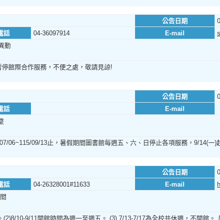
公告日期
電話
04-36097914
E-mail
異動
暫停館際合作服務，不便之處，敬請見諒!
公告日期
電話
E-mail
整
7/06~115/09/13止，暑假期間圖書館每週五、六、日停止各項服務，9/14
公告日期
電話
04-26328001#11633
E-mail
間
週四。(2)8/10-9/11開館時間為週一至週五。 (3) 7/13-7/17為全校共