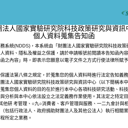
團法人國家實驗研究院科技政策研究與資訊
個人資料蒐集告知函
務系統(NDDS)，本系統由「財團法人國家實驗研究院科技政
個人資料、隱私及權益之保護，請於申請帳號前閱讀本告知函內
知函之內容」時，即表示您願意以電子文件之方式行使法律所賦
料保護法第八條之規定，於蒐集您的個人資料時進行法定告知義
財團法人國家實驗研究院科技政策研究與資訊中心（以下簡稱本
心蒐集您個人資料的目的在於進行本中心各項科技研究活動、科
與分析與本中心依法設立之法定義務作業使用。其法定之特定目
其他研 考管理、○九○消費者、客戶管理與服務、一二九會計與
門（包括行政法人、政府捐助財團法人及其他公法人）執行相關
章程所定之業務。
：