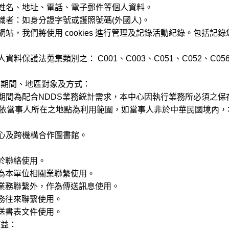
姓名、地址、電話、電子郵件等個人資料。
識者：如身分證字號或護照號碼(外國人)。
站，我們將使用 cookies 進行管理及記錄活動紀錄。包括記錄您
料保護法蒐集類別之： C001、C003、C051、C052、C056
用期間、地區對象及方式：
期間為配合NDDS業務統計需求，本中心因執行業務所必須之保
當事人所在之地點為利用範圍，如當事人非於中華民國境內，
心及跨機構合作圖書館。
於聯絡使用。
本單位相關業聯繫使用。
務聯繫外，作為傳送訊息使用。
往來聯繫使用。
書表文件使用。
權益：