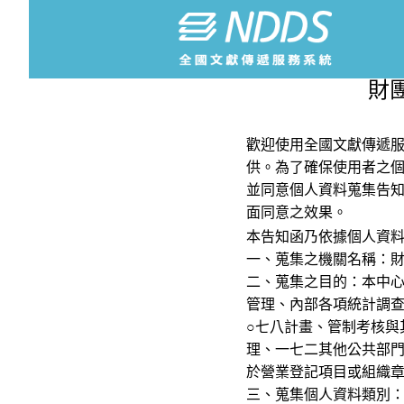
財
歡迎使用全國文獻傳遞服
供。為了確保使用者之
並同意個人資料蒐集告
面同意之效果。
本告知函乃依據個人資
一、蒐集之機關名稱：
二、蒐集之目的：本中
管理、內部各項統計調查
○七八計畫、管制考核與
理、一七二其他公共部
於營業登記項目或組織
三、蒐集個人資料類別