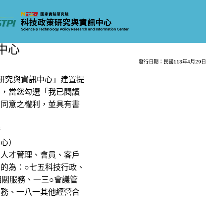
中心
發行日期：民國113年4月29日
策研究與資訊中心」建置提
容，當您勾選「我已閱讀
予同意之權利，並具有書
務
中心）
技人才管理、會員、客戶
的為：○七五科技行政、
相關服務、一三○會議管
業務、一八一其他經營合