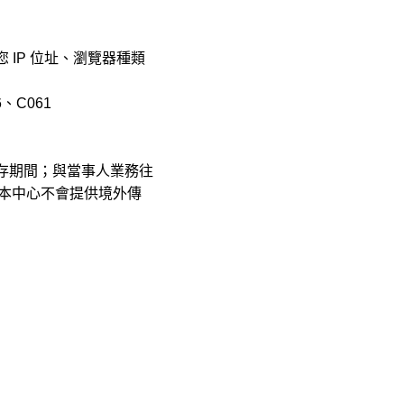
 IP 位址、瀏覽器種類
、C061
存期間；與當事人業務往
本中心不會提供境外傳