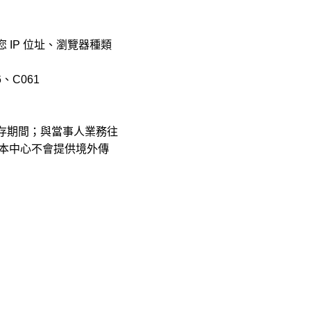
 IP 位址、瀏覽器種類
、C061
存期間；與當事人業務往
本中心不會提供境外傳