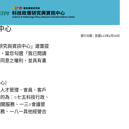
中心
發行日期：民國113年4月29日
策研究與資訊中心」建置提
容，當您勾選「我已閱讀
予同意之權利，並具有書
務
中心）
技人才管理、會員、客戶
的為：○七五科技行政、
相關服務、一三○會議管
業務、一八一其他經營合