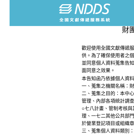
財
歡迎使用全國文獻傳遞服
供。為了確保使用者之
並同意個人資料蒐集告
面同意之效果。
本告知函乃依據個人資
一、蒐集之機關名稱：
二、蒐集之目的：本中
管理、內部各項統計調查
○七八計畫、管制考核與
理、一七二其他公共部
於營業登記項目或組織
三、蒐集個人資料類別