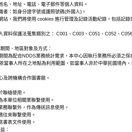
姓名、地址、電話、電子郵件等個人資料。
識者：如身分證字號或護照號碼(外國人)。
站，我們將使用 cookies 進行管理及記錄活動紀錄。包括記錄您
料保護法蒐集類別之： C001、C003、C051、C052、C056
用期間、地區對象及方式：
期間為配合NDDS業務統計需求，本中心因執行業務所必須之保
當事人所在之地點為利用範圍，如當事人非於中華民國境內，
心及跨機構合作圖書館。
於聯絡使用。
本單位相關業聯繫使用。
務聯繫外，作為傳送訊息使用。
往來聯繫使用。
書表文件使用。
權益：