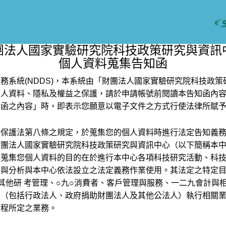
團法人國家實驗研究院科技政策研究與資訊
個人資料蒐集告知函
務系統(NDDS)，本系統由「財團法人國家實驗研究院科技政
個人資料、隱私及權益之保護，請於申請帳號前閱讀本告知函內
知函之內容」時，即表示您願意以電子文件之方式行使法律所賦
料保護法第八條之規定，於蒐集您的個人資料時進行法定告知義
財團法人國家實驗研究院科技政策研究與資訊中心（以下簡稱本
心蒐集您個人資料的目的在於進行本中心各項科技研究活動、科
與分析與本中心依法設立之法定義務作業使用。其法定之特定目
其他研 考管理、○九○消費者、客戶管理與服務、一二九會計與
門（包括行政法人、政府捐助財團法人及其他公法人）執行相關
章程所定之業務。
：