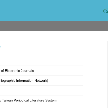
r
 of Electronic Journals
bliographic Information Network)
o Taiwan Periodical Literature System