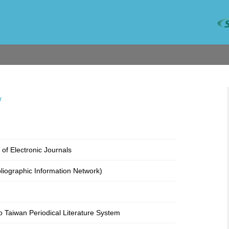
r
 of Electronic Journals
bliographic Information Network)
o Taiwan Periodical Literature System