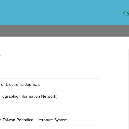
r
 of Electronic Journals
bliographic Information Network)
o Taiwan Periodical Literature System